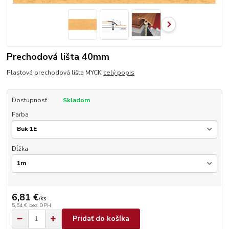
Prechodová lišta 40mm
Plastová prechodová lišta MYCK
celý popis
Dostupnosť
Skladom
Farba
Dĺžka
6,81 €
/
ks
5,54 €
bez DPH
Pridať do košíka