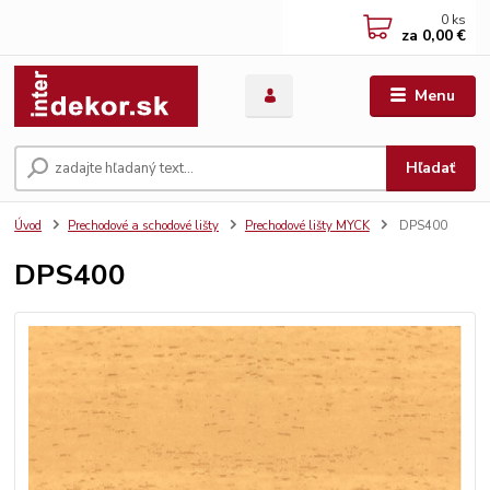
0
ks
za
0,00 €
Menu
Hľadať
Úvod
Prechodové a schodové lišty
Prechodové lišty MYCK
DPS400
DPS400