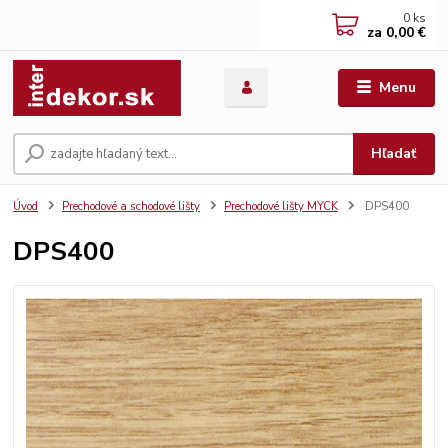
0
ks
za
0,00 €
Menu
Hľadať
Úvod
Prechodové a schodové lišty
Prechodové lišty MYCK
DPS400
DPS400