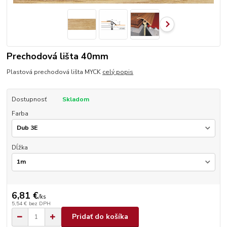
Prechodová lišta 40mm
Plastová prechodová lišta MYCK
celý popis
Dostupnosť
Skladom
Farba
Dĺžka
6,81 €
/
ks
5,54 €
bez DPH
Pridať do košíka