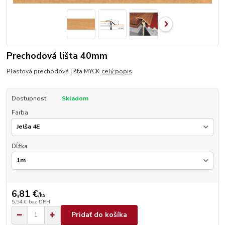
Prechodová lišta 40mm
Plastová prechodová lišta MYCK
celý popis
Dostupnosť
Skladom
Farba
Dĺžka
6,81 €
/
ks
5,54 €
bez DPH
Pridať do košíka