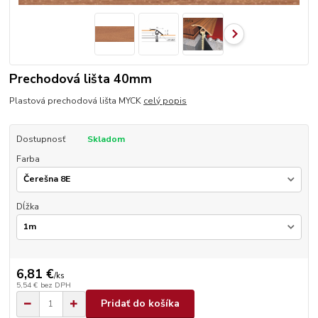
Prechodová lišta 40mm
Plastová prechodová lišta MYCK
celý popis
Dostupnosť
Skladom
Farba
Dĺžka
6,81 €
/
ks
5,54 €
bez DPH
Pridať do košíka