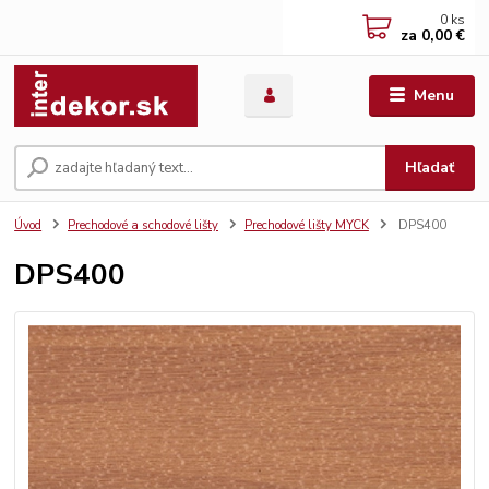
0
ks
za
0,00 €
Menu
Hľadať
Úvod
Prechodové a schodové lišty
Prechodové lišty MYCK
DPS400
DPS400