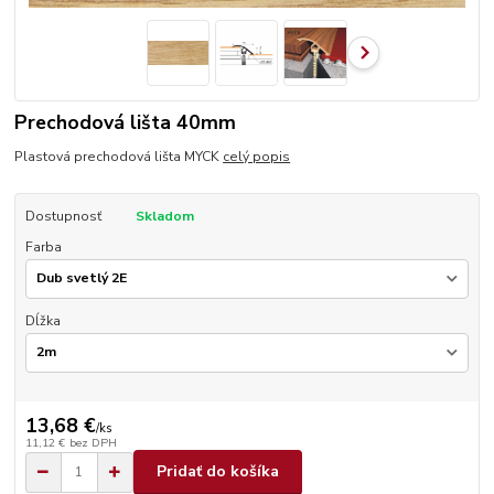
Prechodová lišta 40mm
Plastová prechodová lišta MYCK
celý popis
Dostupnosť
Skladom
Farba
Dĺžka
13,68 €
/
ks
11,12 €
bez DPH
Pridať do košíka