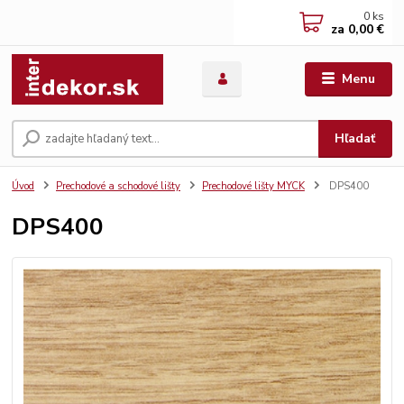
0
ks
za
0,00 €
Menu
Hľadať
Úvod
Prechodové a schodové lišty
Prechodové lišty MYCK
DPS400
DPS400