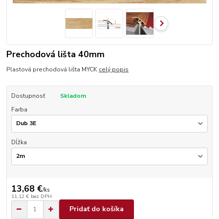
Prechodová lišta 40mm
Plastová prechodová lišta MYCK
celý popis
Dostupnosť
Skladom
Farba
Dĺžka
13,68 €
/
ks
11,12 €
bez DPH
Pridať do košíka