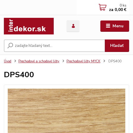
0
ks
za
0,00 €
Menu
Hľadať
Úvod
Prechodové a schodové lišty
Prechodové lišty MYCK
DPS400
DPS400