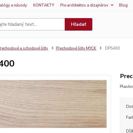
talógy a návody
KONTAKTY
Pre architektov a dizajnérov
Blog
Hľadať
rechodové a schodové lišty
Prechodové lišty MYCK
DPS400
400
Prec
Plasto
Dos
Far
Dĺž