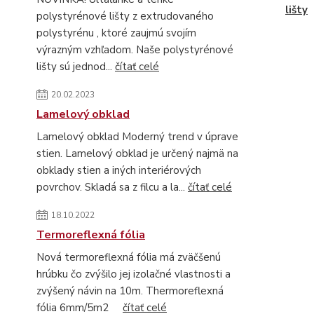
lišty
polystyrénové lišty z extrudovaného
polystyrénu , ktoré zaujmú svojím
výrazným vzhľadom. Naše polystyrénové
lišty sú jednod...
čítať celé
20.02.2023
Lamelový obklad
Lamelový obklad Moderný trend v úprave
stien. Lamelový obklad je určený najmä na
obklady stien a iných interiérových
povrchov. Skladá sa z filcu a la...
čítať celé
18.10.2022
Termoreflexná fólia
Nová termoreflexná fólia má zväčšenú
hrúbku čo zvýšilo jej izolačné vlastnosti a
zvýšený návin na 10m. Thermoreflexná
fólia 6mm/5m2
čítať celé