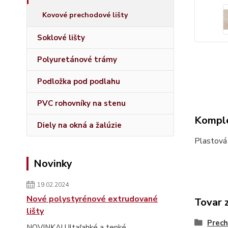
Kovové prechodové lišty
Soklové lišty
Polyuretánové trámy
Podložka pod podlahu
PVC rohovníky na stenu
Komple
Diely na okná a žalúzie
Plastová
Novinky
19.02.2024
Nové polystyrénové extrudované
Tovar 
lišty
Prech
NOVINKA! Ultaľahké a tenké