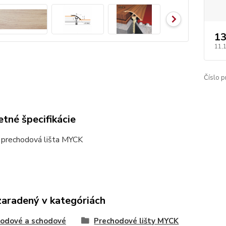
13
11,
Číslo p
tné špecifikácie
 prechodová lišta MYCK
zaradený v kategóriách
odové a schodové
Prechodové lišty MYCK