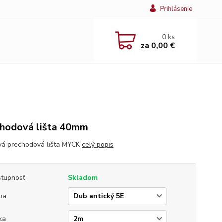
Prihlásenie
0
ks
za
0,00 €
hodová lišta 40mm
vá prechodová lišta MYCK
celý popis
tupnosť
Skladom
ba
ka