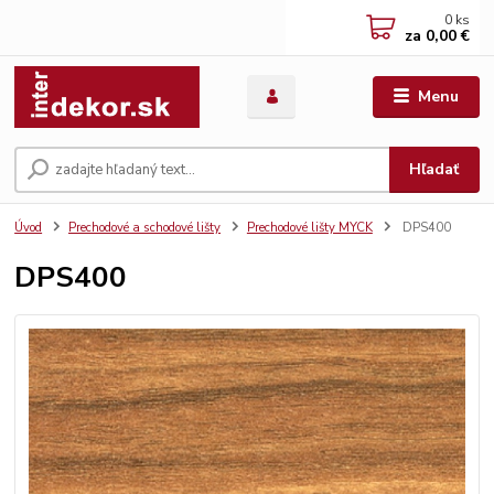
0
ks
za
0,00 €
Menu
Hľadať
Úvod
Prechodové a schodové lišty
Prechodové lišty MYCK
DPS400
DPS400