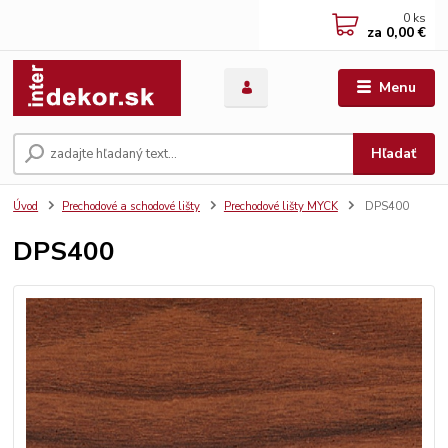
0
ks
za
0,00 €
Menu
Hľadať
Úvod
Prechodové a schodové lišty
Prechodové lišty MYCK
DPS400
DPS400