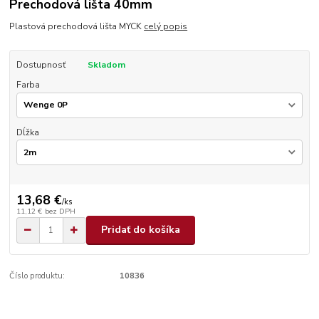
Prechodová lišta 40mm
Plastová prechodová lišta MYCK
celý popis
Dostupnosť
Skladom
Farba
Dĺžka
13,68 €
/
ks
11,12 €
bez DPH
Pridať do košíka
Číslo produktu:
10836