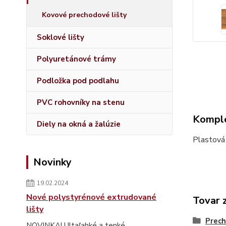
Kovové prechodové lišty
Soklové lišty
Polyuretánové trámy
Podložka pod podlahu
PVC rohovníky na stenu
Komple
Diely na okná a žalúzie
Plastová
Novinky
19.02.2024
Nové polystyrénové extrudované
Tovar 
lišty
Prech
NOVINKA! Ultaľahké a tenké