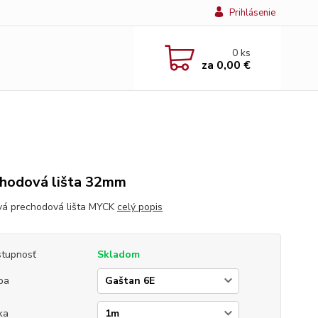
Prihlásenie
0
ks
za
0,00 €
hodová lišta 32mm
vá prechodová lišta MYCK
celý popis
tupnosť
Skladom
ba
ka