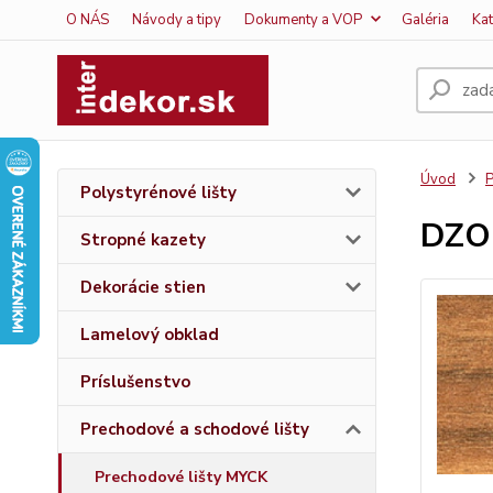
O NÁS
Návody a tipy
Dokumenty a VOP
Galéria
Ka
Úvod
P
Polystyrénové lišty
DZO
Stropné kazety
Dekorácie stien
Lamelový obklad
Príslušenstvo
Prechodové a schodové lišty
Prechodové lišty MYCK