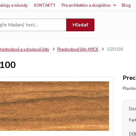
talógy a návody
KONTAKTY
Pre architektov a dizajnérov
Blog
Hľadať
rechodové a schodové lišty
Prechodové lišty MYCK
DZO100
100
Prec
Plasto
Dos
Far
Dĺž