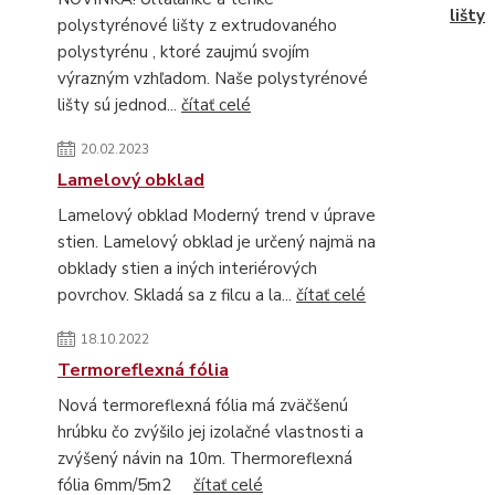
lišty
polystyrénové lišty z extrudovaného
polystyrénu , ktoré zaujmú svojím
výrazným vzhľadom. Naše polystyrénové
lišty sú jednod...
čítať celé
20.02.2023
Lamelový obklad
Lamelový obklad Moderný trend v úprave
stien. Lamelový obklad je určený najmä na
obklady stien a iných interiérových
povrchov. Skladá sa z filcu a la...
čítať celé
18.10.2022
Termoreflexná fólia
Nová termoreflexná fólia má zväčšenú
hrúbku čo zvýšilo jej izolačné vlastnosti a
zvýšený návin na 10m. Thermoreflexná
fólia 6mm/5m2
čítať celé