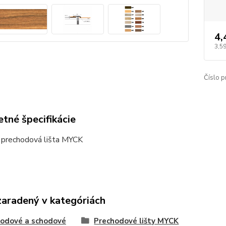
4,
3,59
Číslo p
tné špecifikácie
 prechodová lišta MYCK
zaradený v kategóriách
odové a schodové
Prechodové lišty MYCK