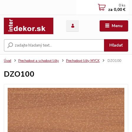
0
ks
za
0,00 €
Menu
Hľadať
Úvod
Prechodové a schodové lišty
Prechodové lišty MYCK
DZO100
DZO100