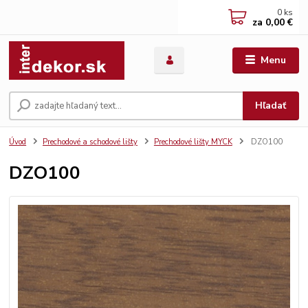
0
ks
za
0,00 €
Menu
Hľadať
Úvod
Prechodové a schodové lišty
Prechodové lišty MYCK
DZO100
DZO100