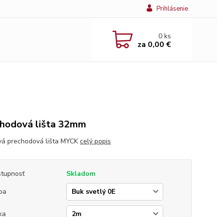
Prihlásenie
0
ks
za
0,00 €
hodová lišta 32mm
vá prechodová lišta MYCK
celý popis
tupnosť
Skladom
ba
ka