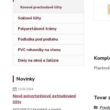
Kovové prechodové lišty
Soklové lišty
Polyuretánové trámy
Podložka pod podlahu
PVC rohovníky na stenu
Komple
Diely na okná a žalúzie
Plastová
Novinky
19.02.2024
Nové polystyrénové extrudované
Tovar 
lišty
Prech
NOVINKA! Ultaľahké a tenké