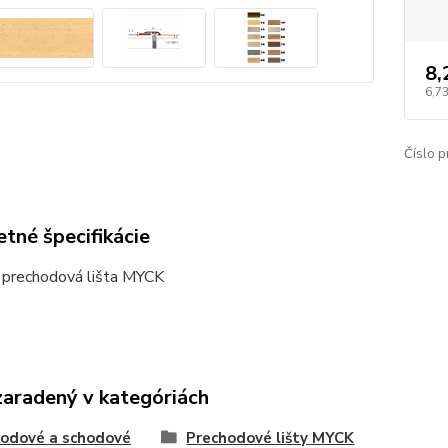
8,
6,73
Číslo p
tné špecifikácie
 prechodová lišta MYCK
zaradený v kategóriách
odové a schodové
Prechodové lišty MYCK