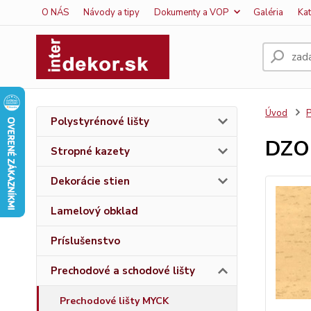
O NÁS
Návody a tipy
Dokumenty a VOP
Galéria
Ka
Úvod
P
Polystyrénové lišty
DZO
Stropné kazety
Dekorácie stien
Lamelový obklad
Príslušenstvo
Prechodové a schodové lišty
Prechodové lišty MYCK