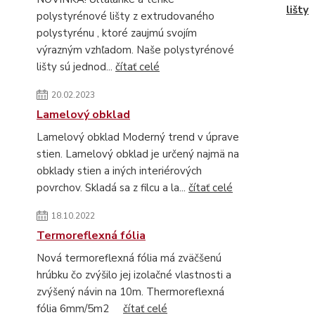
lišty
polystyrénové lišty z extrudovaného
polystyrénu , ktoré zaujmú svojím
výrazným vzhľadom. Naše polystyrénové
lišty sú jednod...
čítať celé
20.02.2023
Lamelový obklad
Lamelový obklad Moderný trend v úprave
stien. Lamelový obklad je určený najmä na
obklady stien a iných interiérových
povrchov. Skladá sa z filcu a la...
čítať celé
18.10.2022
Termoreflexná fólia
Nová termoreflexná fólia má zväčšenú
hrúbku čo zvýšilo jej izolačné vlastnosti a
zvýšený návin na 10m. Thermoreflexná
fólia 6mm/5m2
čítať celé