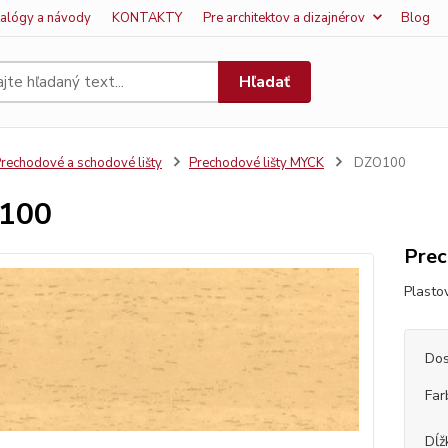
talógy a návody
KONTAKTY
Pre architektov a dizajnérov
Blog
Hľadať
rechodové a schodové lišty
Prechodové lišty MYCK
DZO100
100
Prec
Plasto
Dos
Far
Dĺž