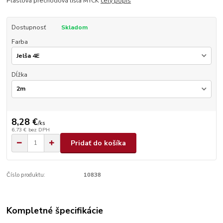
Plastová prechodová lišta MYCK
celý popis
Dostupnosť
Skladom
Farba
Dĺžka
8,28 €
/
ks
6,73 €
bez DPH
Pridať do košíka
Číslo produktu:
10838
Kompletné špecifikácie