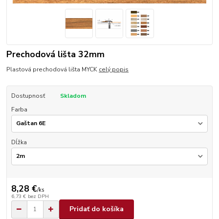
Prechodová lišta 32mm
Plastová prechodová lišta MYCK
celý popis
Dostupnosť
Skladom
Farba
Dĺžka
8,28 €
/
ks
6,73 €
bez DPH
Pridať do košíka