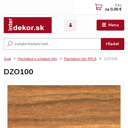
0
ks
za
0,00 €
Menu
Hľadať
Úvod
Prechodové a schodové lišty
Prechodové lišty MYCK
DZO100
DZO100