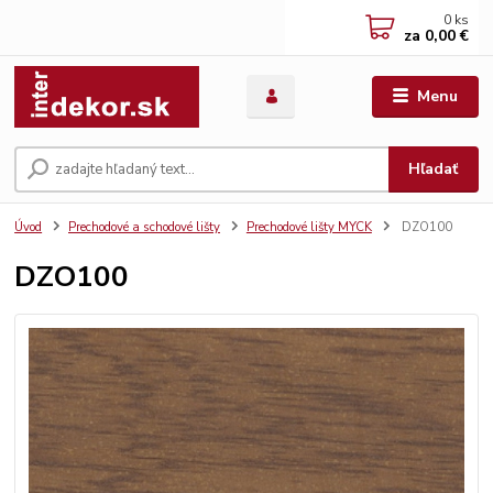
0
ks
za
0,00 €
Menu
Hľadať
Úvod
Prechodové a schodové lišty
Prechodové lišty MYCK
DZO100
DZO100