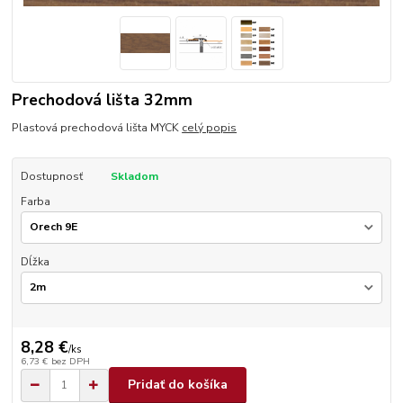
Prechodová lišta 32mm
Plastová prechodová lišta MYCK
celý popis
Dostupnosť
Skladom
Farba
Dĺžka
8,28 €
/
ks
6,73 €
bez DPH
Pridať do košíka