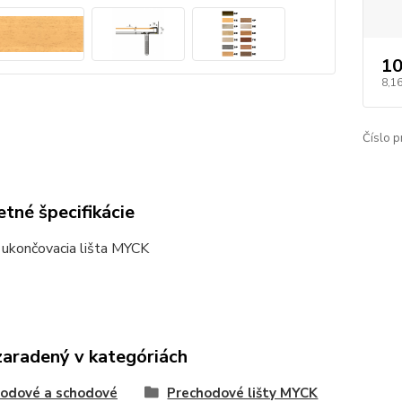
10
8,16
Číslo p
tné špecifikácie
 ukončovacia lišta MYCK
zaradený v kategóriách
odové a schodové
Prechodové lišty MYCK