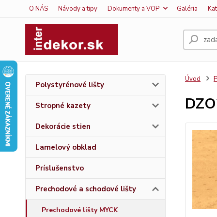
O NÁS
Návody a tipy
Dokumenty a VOP
Galéria
Ka
Úvod
P
Polystyrénové lišty
DZO
Stropné kazety
Dekorácie stien
Lamelový obklad
Príslušenstvo
Prechodové a schodové lišty
Prechodové lišty MYCK