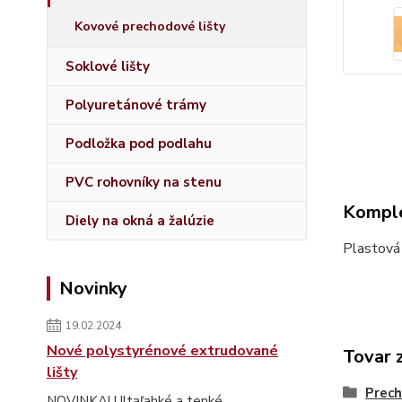
Kovové prechodové lišty
Soklové lišty
Polyuretánové trámy
Podložka pod podlahu
PVC rohovníky na stenu
Komple
Diely na okná a žalúzie
Plastová
Novinky
19.02.2024
Nové polystyrénové extrudované
Tovar 
lišty
Prech
NOVINKA! Ultaľahké a tenké