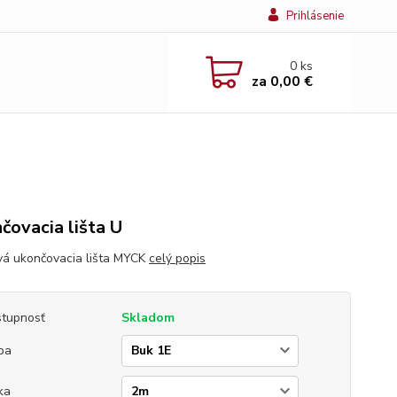
Prihlásenie
0
ks
za
0,00 €
čovacia lišta U
vá ukončovacia lišta MYCK
celý popis
tupnosť
Skladom
ba
ka