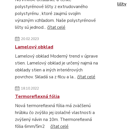
lišty
polystyrénové lišty z extrudovaného
polystyrénu , ktoré zaujmú svojím
výrazným vzhľadom. Naše polystyrénové
lišty sú jednod...
čítať celé
20.02.2023
Lamelový obklad
Lamelový obklad Moderný trend v úprave
stien. Lamelový obklad je určený najmä na
obklady stien a iných interiérových
povrchov. Skladá sa z filcu a la...
čítať celé
18.10.2022
Termoreflexná fólia
Nová termoreflexná fólia má zväčšenú
hrúbku čo zvýšilo jej izolačné vlastnosti a
zvýšený návin na 10m. Thermoreflexná
fólia 6mm/5m2
čítať celé