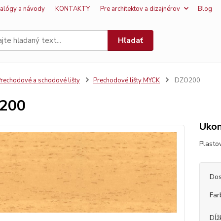
talógy a návody
KONTAKTY
Pre architektov a dizajnérov
Blog
Hľadať
rechodové a schodové lišty
Prechodové lišty MYCK
DZO200
200
Ukon
Plasto
Dos
Far
Dĺž