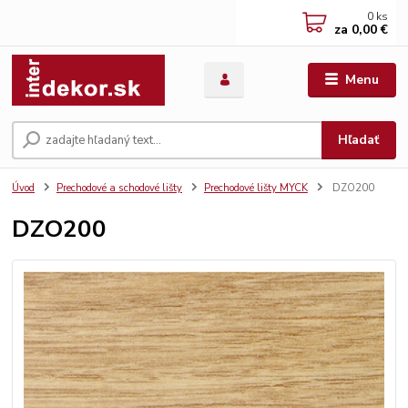
0
ks
za
0,00 €
Menu
Hľadať
Úvod
Prechodové a schodové lišty
Prechodové lišty MYCK
DZO200
DZO200