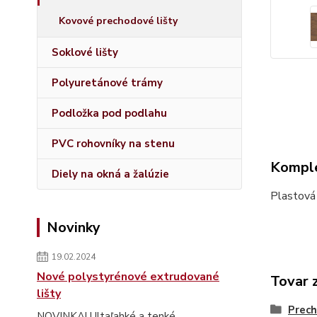
Kovové prechodové lišty
Soklové lišty
Polyuretánové trámy
Podložka pod podlahu
PVC rohovníky na stenu
Komple
Diely na okná a žalúzie
Plastová
Novinky
19.02.2024
Nové polystyrénové extrudované
Tovar 
lišty
Prech
NOVINKA! Ultaľahké a tenké