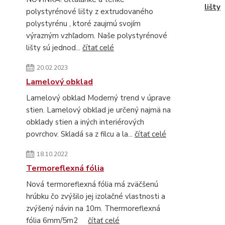
lišty
polystyrénové lišty z extrudovaného
polystyrénu , ktoré zaujmú svojím
výrazným vzhľadom. Naše polystyrénové
lišty sú jednod...
čítať celé
20.02.2023
Lamelový obklad
Lamelový obklad Moderný trend v úprave
stien. Lamelový obklad je určený najmä na
obklady stien a iných interiérových
povrchov. Skladá sa z filcu a la...
čítať celé
18.10.2022
Termoreflexná fólia
Nová termoreflexná fólia má zväčšenú
hrúbku čo zvýšilo jej izolačné vlastnosti a
zvýšený návin na 10m. Thermoreflexná
fólia 6mm/5m2
čítať celé