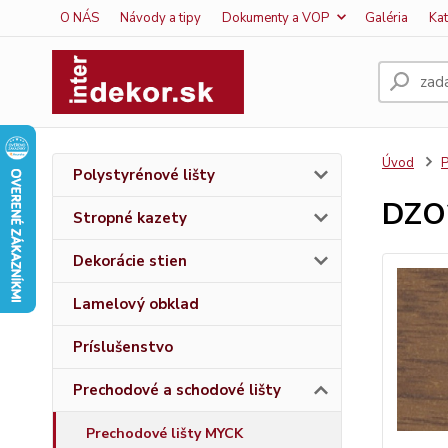
O NÁS
Návody a tipy
Dokumenty a VOP
Galéria
Ka
Úvod
P
Polystyrénové lišty
DZO
Stropné kazety
Dekorácie stien
Lamelový obklad
Príslušenstvo
Prechodové a schodové lišty
Prechodové lišty MYCK