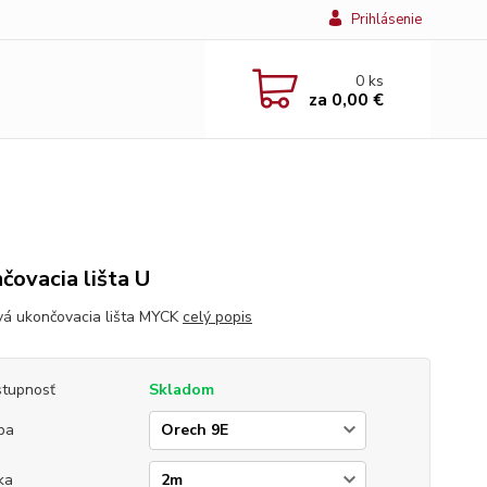
Prihlásenie
0
ks
za
0,00 €
čovacia lišta U
vá ukončovacia lišta MYCK
celý popis
tupnosť
Skladom
ba
ka