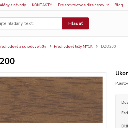
talógy a návody
KONTAKTY
Pre architektov a dizajnérov
Blog
Hľadať
rechodové a schodové lišty
Prechodové lišty MYCK
DZO200
200
Ukon
Plasto
Dos
Far
Dĺž