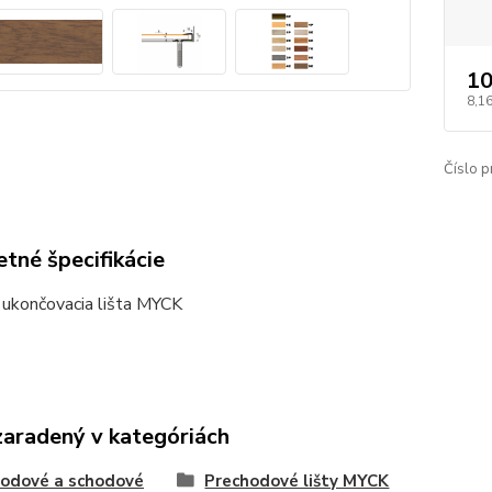
10
8,16
Číslo p
tné špecifikácie
 ukončovacia lišta MYCK
zaradený v kategóriách
odové a schodové
Prechodové lišty MYCK