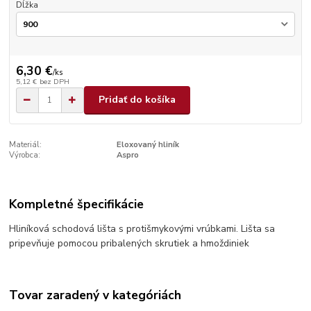
Dĺžka
6,30 €
/
ks
5,12 €
bez DPH
Pridať do košíka
Materiál:
Eloxovaný hliník
Výrobca:
Aspro
Kompletné špecifikácie
Hliníková schodová lišta s protišmykovými vrúbkami. Lišta sa
pripevňuje pomocou pribalených skrutiek a hmoždiniek
Tovar zaradený v kategóriách