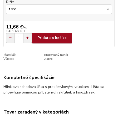
Dĺžka
11,66 €
/
ks
9,48 €
bez DPH
Pridať do košíka
Materiál:
Eloxovaný hliník
Výrobca:
Aspro
Kompletné špecifikácie
Hliníková schodová lišta s protišmykovými vrúbkami. Lišta sa
pripevňuje pomocou pribalených skrutiek a hmoždiniek
Tovar zaradený v kategóriách