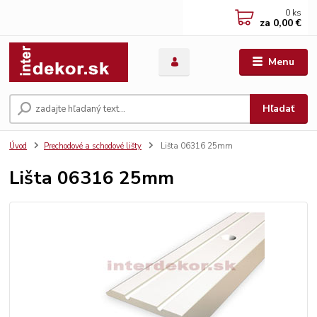
0
ks
za
0,00 €
Menu
Hľadať
Úvod
Prechodové a schodové lišty
Lišta 06316 25mm
Lišta 06316 25mm