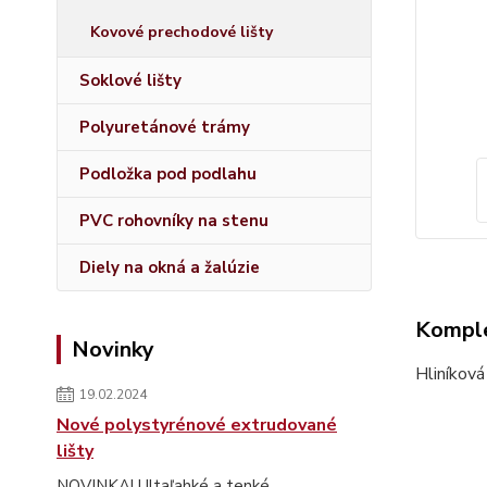
Kovové prechodové lišty
Soklové lišty
Polyuretánové trámy
Podložka pod podlahu
PVC rohovníky na stenu
Diely na okná a žalúzie
Komple
Novinky
Hliníková
19.02.2024
Nové polystyrénové extrudované
lišty
NOVINKA! Ultaľahké a tenké