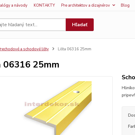
talógy a návody
KONTAKTY
Pre architektov a dizajnérov
Blog
Hľadať
rechodové a schodové lišty
Lišta 06316 25mm
a 06316 25mm
Scho
Hliník
pripev
Dos
Far