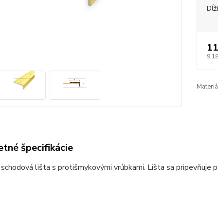
Dĺž
11
9,18
Materiá
tné špecifikácie
 schodová lišta s protišmykovými vrúbkami. Lišta sa pripevňuje 