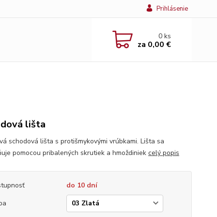
Prihlásenie
0
ks
za
0,00 €
dová lišta
ová schodová lišta s protišmykovými vrúbkami. Lišta sa
ňuje pomocou pribalených skrutiek a hmoždiniek
celý popis
tupnosť
do 10 dní
ba