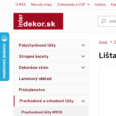
O NÁS
Návody a tipy
Dokumenty a VOP
Galéria
Ka
Úvod
P
Polystyrénové lišty
Lišt
Stropné kazety
Dekorácie stien
Lamelový obklad
Príslušenstvo
Prechodové a schodové lišty
Prechodové lišty MYCK