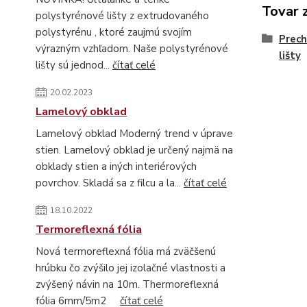
Tovar 
polystyrénové lišty z extrudovaného
polystyrénu , ktoré zaujmú svojím
Prech
výrazným vzhľadom. Naše polystyrénové
lišty
lišty sú jednod...
čítať celé
20.02.2023
Lamelový obklad
Lamelový obklad Moderný trend v úprave
stien. Lamelový obklad je určený najmä na
obklady stien a iných interiérových
povrchov. Skladá sa z filcu a la...
čítať celé
18.10.2022
Termoreflexná fólia
Nová termoreflexná fólia má zväčšenú
hrúbku čo zvýšilo jej izolačné vlastnosti a
zvýšený návin na 10m. Thermoreflexná
fólia 6mm/5m2
čítať celé