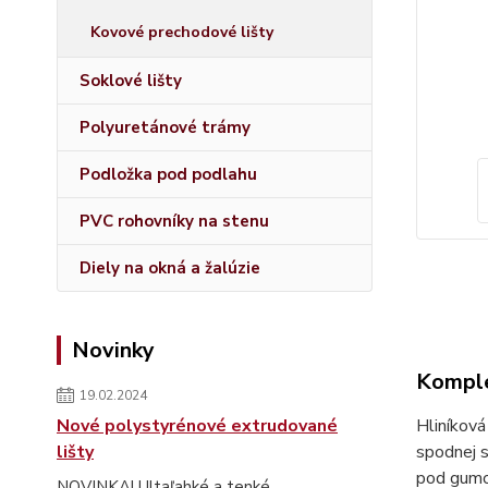
Kovové prechodové lišty
Soklové lišty
Polyuretánové trámy
Podložka pod podlahu
PVC rohovníky na stenu
Diely na okná a žalúzie
Novinky
Komple
19.02.2024
Nové polystyrénové extrudované
Hliníkov
lišty
spodnej s
pod gumo
NOVINKA! Ultaľahké a tenké