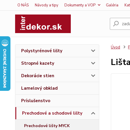
O NÁS
Návody a tipy
Dokumenty a VOP
Galéria
Ka
Úvod
P
Polystyrénové lišty
Lišt
Stropné kazety
Dekorácie stien
Lamelový obklad
Príslušenstvo
Prechodové a schodové lišty
Prechodové lišty MYCK