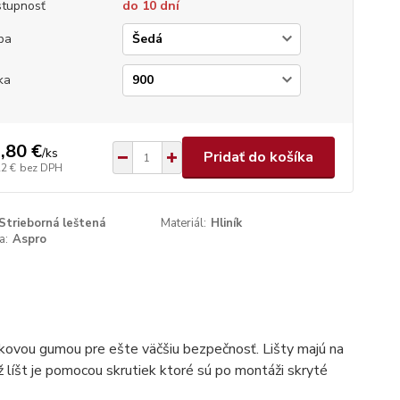
tupnosť
do 10 dní
ba
ka
,80 €
/
ks
Pridať do košíka
22 €
bez DPH
Strieborná leštená
Materiál:
Hliník
a:
Aspro
ovou gumou pre ešte väčšiu bezpečnosť. Lišty majú na
 líšt je pomocou skrutiek ktoré sú po montáži skryté