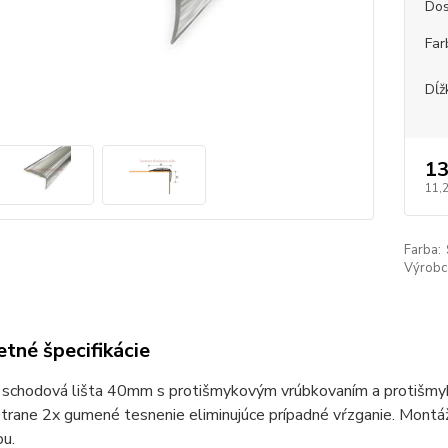
Dos
Far
Dĺž
13
11,
Farba:
Výrobc
tné špecifikácie
á schodová lišta 40mm s protišmykovým vrúbkovaním a protišmyk
trane 2x gumené tesnenie eliminujúce prípadné vŕzganie. Montáž
u.