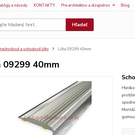
talógy a návody
KONTAKTY
Pre architektov a dizajnérov
Blog
Hľadať
rechodové a schodové lišty
Lišta 09299 40mm
a 09299 40mm
Scho
Hliník
protiš
spodne
Montáž
gumou