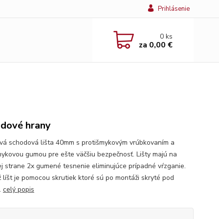
Prihlásenie
0
ks
za
0,00 €
dové hrany
ová schodová lišta 40mm s protišmykovým vrúbkovaním a
mykovou gumou pre ešte väčšiu bezpečnosť. Lišty majú na
j strane 2x gumené tesnenie eliminujúce prípadné vŕzganie.
 líšt je pomocou skrutiek ktoré sú po montáži skryté pod
.
celý popis