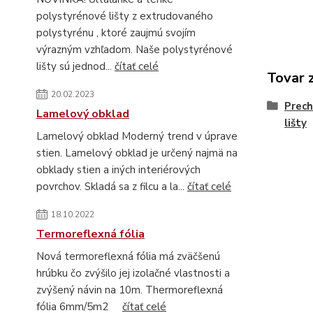
polystyrénové lišty z extrudovaného
polystyrénu , ktoré zaujmú svojím
výrazným vzhľadom. Naše polystyrénové
lišty sú jednod...
čítať celé
Tovar 
20.02.2023
Prech
Lamelový obklad
lišty
Lamelový obklad Moderný trend v úprave
stien. Lamelový obklad je určený najmä na
obklady stien a iných interiérových
povrchov. Skladá sa z filcu a la...
čítať celé
18.10.2022
Termoreflexná fólia
Nová termoreflexná fólia má zväčšenú
hrúbku čo zvýšilo jej izolačné vlastnosti a
zvýšený návin na 10m. Thermoreflexná
fólia 6mm/5m2
čítať celé