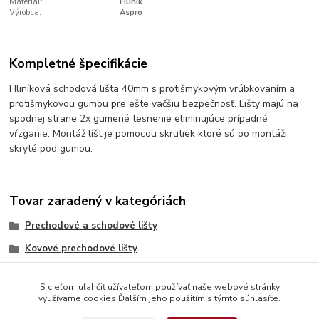
Materiál:
Hliník
Výrobca:
Aspro
Kompletné špecifikácie
Hliníková schodová lišta 40mm s protišmykovým vrúbkovaním a
protišmykovou gumou pre ešte väčšiu bezpečnosť. Lišty majú na
spodnej strane 2x gumené tesnenie eliminujúce prípadné
vŕzganie. Montáž líšt je pomocou skrutiek ktoré sú po montáži
skryté pod gumou.
Tovar zaradený v kategóriách
Prechodové a schodové lišty
Kovové prechodové lišty
S cieľom uľahčiť užívateľom používať naše webové stránky
využívame cookies.Ďalším jeho použitím s týmto súhlasíte.