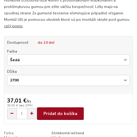
Hliníková schodová lišta 40mm s protišmykovým vrúbkovaním a
protišmykovou gumou pre ešte väčšiu bezpečnosť. Lišty majú na
spodnej strane 2x gumené tesnenie eliminujúce prípadné vŕzganie.
Montáž líšt je pomocou skrutiek ktoré sú po montáži skryté pod gumou.
celý popis
Dostupnosť
do 10 dní
Farba
Dĺžka
37,01 €
/
ks
30,09 €
bez DPH
Pridať do košíka
Farba:
Strieborná leštená