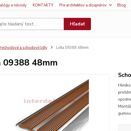
talógy a návody
KONTAKTY
Pre architektov a dizajnérov
Blog
Hľadať
rechodové a schodové lišty
Lišta 09388 48mm
a 09388 48mm
Scho
Hliník
protiš
spodne
Montáž
gumou