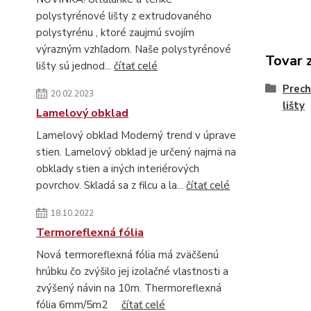
polystyrénové lišty z extrudovaného
polystyrénu , ktoré zaujmú svojím
výrazným vzhľadom. Naše polystyrénové
Tovar 
lišty sú jednod...
čítať celé
Prech
20.02.2023
lišty
Lamelový obklad
Lamelový obklad Moderný trend v úprave
stien. Lamelový obklad je určený najmä na
obklady stien a iných interiérových
povrchov. Skladá sa z filcu a la...
čítať celé
18.10.2022
Termoreflexná fólia
Nová termoreflexná fólia má zväčšenú
hrúbku čo zvýšilo jej izolačné vlastnosti a
zvýšený návin na 10m. Thermoreflexná
fólia 6mm/5m2
čítať celé