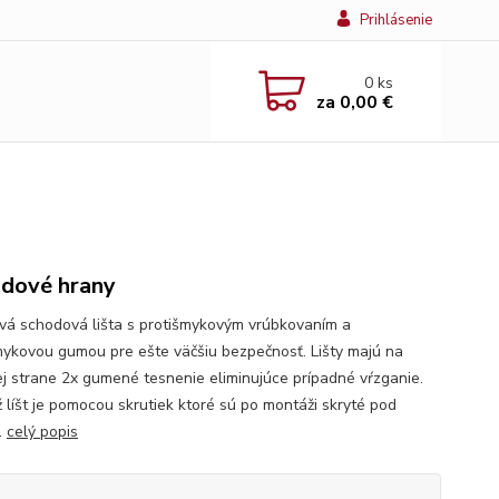
Prihlásenie
0
ks
za
0,00 €
dové hrany
ová schodová lišta s protišmykovým vrúbkovaním a
mykovou gumou pre ešte väčšiu bezpečnosť. Lišty majú na
j strane 2x gumené tesnenie eliminujúce prípadné vŕzganie.
 líšt je pomocou skrutiek ktoré sú po montáži skryté pod
.
celý popis