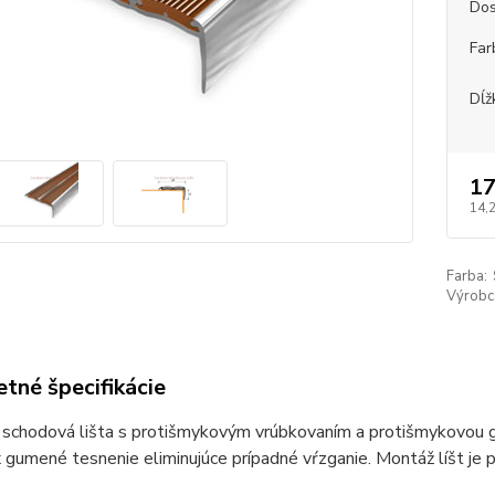
Dos
Far
Dĺž
17
14,
Farba:
Výrobc
tné špecifikácie
 schodová lišta s protišmykovým vrúbkovaním a protišmykovou g
 gumené tesnenie eliminujúce prípadné vŕzganie. Montáž líšt je