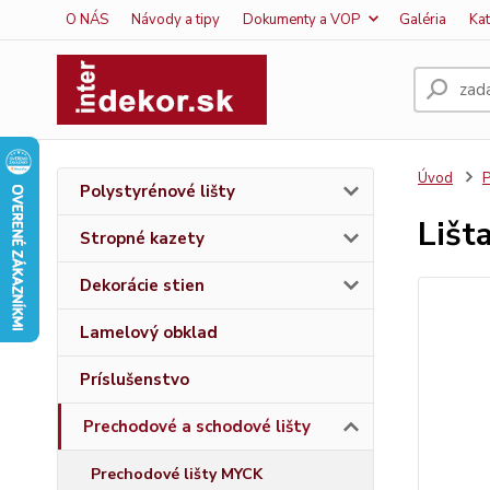
O NÁS
Návody a tipy
Dokumenty a VOP
Galéria
Ka
Úvod
P
Polystyrénové lišty
Lišt
Stropné kazety
Dekorácie stien
Lamelový obklad
Príslušenstvo
Prechodové a schodové lišty
Prechodové lišty MYCK