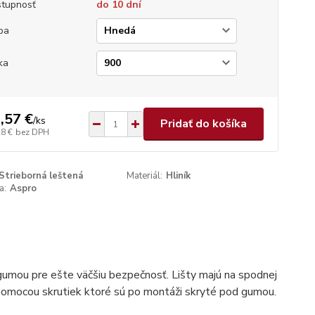
tupnosť
do 10 dní
ba
ka
,57 €
/
ks
Pridať do košíka
28 €
bez DPH
Strieborná leštená
Materiál:
Hliník
a:
Aspro
umou pre ešte väčšiu bezpečnosť. Lišty majú na spodnej
 pomocou skrutiek ktoré sú po montáži skryté pod gumou.