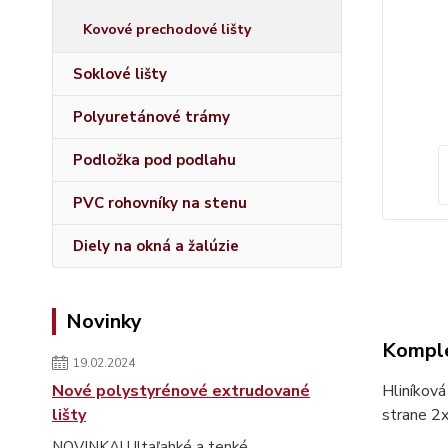
Kovové prechodové lišty
Soklové lišty
Polyuretánové trámy
Podložka pod podlahu
PVC rohovníky na stenu
Diely na okná a žalúzie
Novinky
Komple
19.02.2024
Nové polystyrénové extrudované
Hliníková
lišty
strane 2x
NOVINKA! Ultaľahké a tenké