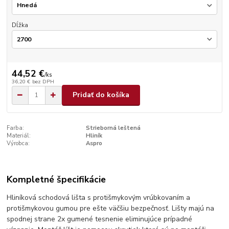
Dĺžka
44,52 €
/
ks
36,20 €
bez DPH
Pridať do košíka
Farba:
Strieborná leštená
Materiál:
Hliník
Výrobca:
Aspro
Kompletné špecifikácie
Hliníková schodová lišta s protišmykovým vrúbkovaním a
protišmykovou gumou pre ešte väčšiu bezpečnosť. Lišty majú na
spodnej strane 2x gumené tesnenie eliminujúce prípadné