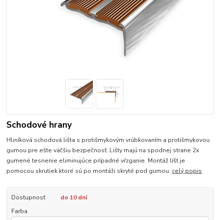
Schodové hrany
Hliníková schodová lišta s protišmykovým vrúbkovaním a protišmykovou
gumou pre ešte väčšiu bezpečnosť. Lišty majú na spodnej strane 2x
gumené tesnenie eliminujúce prípadné vŕzganie. Montáž líšt je
pomocou skrutiek ktoré sú po montáži skryté pod gumou.
celý popis
Dostupnosť
do 10 dní
Farba