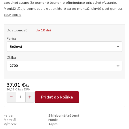
spodnej strane 2x gumené tesnenie eliminujúce prípadné vŕzganie.
Montáž líšt je pomocou skrutiek ktoré sú po montáži skryté pod gumou.
celý popis
Dostupnosť
do 10 dní
Farba
Dĺžka
37,01 €
/
ks
30,09 €
bez DPH
Pridať do košíka
Farba:
Strieborná leštená
Materiál:
Hliník
Výrobca:
Aspro