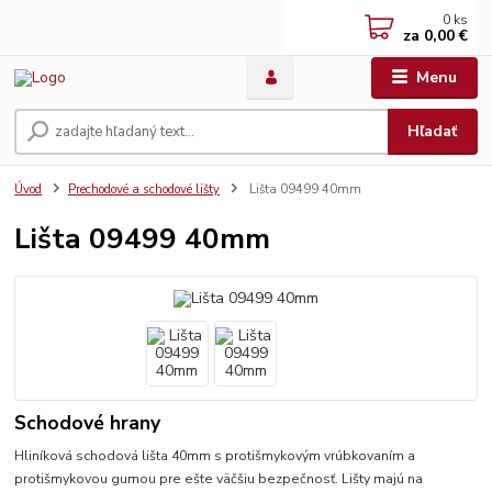
0
ks
za
0,00 €
Menu
Hľadať
Úvod
Prechodové a schodové lišty
Lišta 09499 40mm
Lišta 09499 40mm
Schodové hrany
Hliníková schodová lišta 40mm s protišmykovým vrúbkovaním a
protišmykovou gumou pre ešte väčšiu bezpečnosť. Lišty majú na