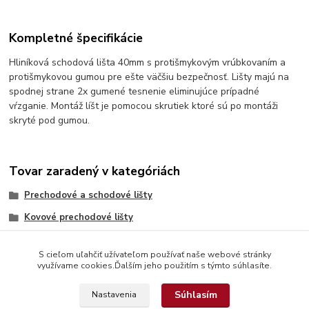
Kompletné špecifikácie
Hliníková schodová lišta 40mm s protišmykovým vrúbkovaním a
protišmykovou gumou pre ešte väčšiu bezpečnosť. Lišty majú na
spodnej strane 2x gumené tesnenie eliminujúce prípadné
vŕzganie. Montáž líšt je pomocou skrutiek ktoré sú po montáži
skryté pod gumou.
Tovar zaradený v kategóriách
Prechodové a schodové lišty
Kovové prechodové lišty
S cieľom uľahčiť užívateľom používať naše webové stránky
využívame cookies.Ďalším jeho použitím s týmto súhlasíte.
Súhlasím
Nastavenia