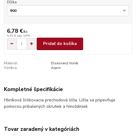
Dĺžka
6,78 €
/
ks
5,51 €
bez DPH
Pridať do košíka
Materiál:
Eloxovaný hliník
Výrobca:
Aspro
Kompletné špecifikácie
Hliníková šróbovacia prechodová lišta. Lišta sa pripevňuje
pomocou pribalených skrutiek a hmoždiniek.
Tovar zaradený v kategóriách