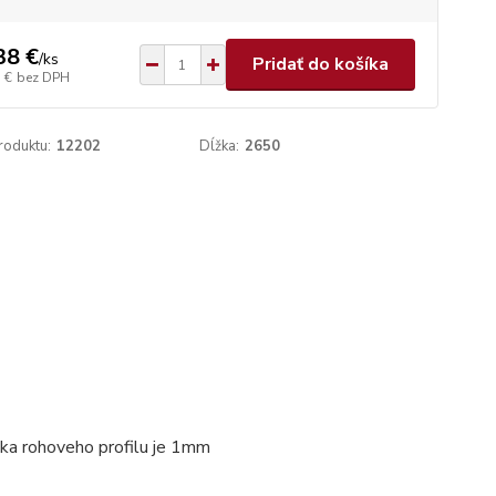
38 €
/
ks
Pridať do košíka
 €
bez DPH
roduktu:
12202
Dĺžka:
2650
bka rohoveho profilu je 1mm