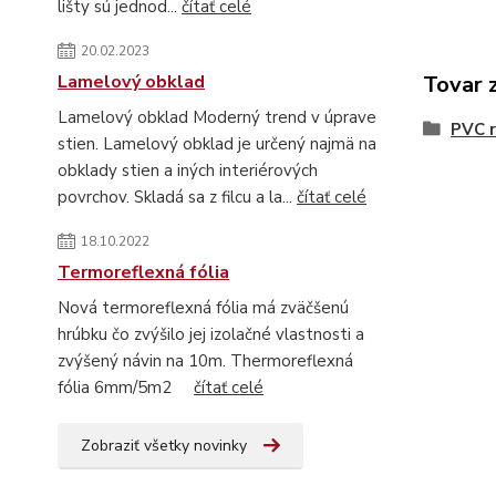
lišty sú jednod...
čítať celé
20.02.2023
Lamelový obklad
Tovar 
Lamelový obklad Moderný trend v úprave
PVC r
stien. Lamelový obklad je určený najmä na
obklady stien a iných interiérových
povrchov. Skladá sa z filcu a la...
čítať celé
18.10.2022
Termoreflexná fólia
Nová termoreflexná fólia má zväčšenú
hrúbku čo zvýšilo jej izolačné vlastnosti a
zvýšený návin na 10m. Thermoreflexná
fólia 6mm/5m2
čítať celé
Zobraziť všetky novinky