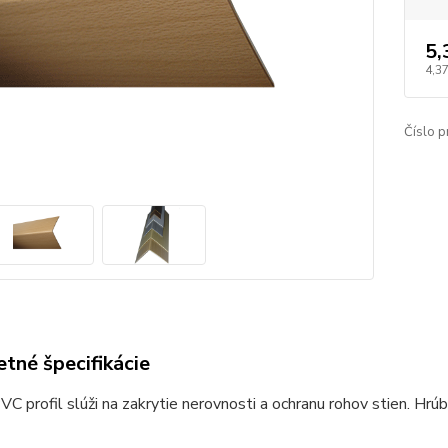
5,
4,37
Číslo p
tné špecifikácie
C profil slúži na zakrytie nerovnosti a ochranu rohov stien. Hrú