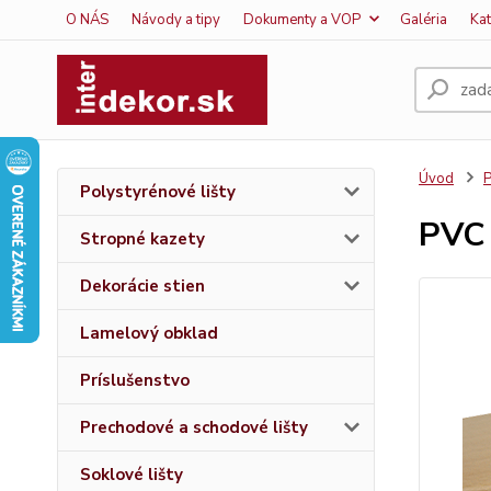
O NÁS
Návody a tipy
Dokumenty a VOP
Galéria
Ka
Úvod
P
Polystyrénové lišty
PVC 
Stropné kazety
Dekorácie stien
Lamelový obklad
Príslušenstvo
Prechodové a schodové lišty
Soklové lišty