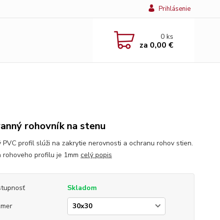
Prihlásenie
0
ks
za
0,00 €
anný rohovník na stenu
 PVC profil slúži na zakrytie nerovnosti a ochranu rohov stien.
 rohoveho profilu je 1mm
celý popis
tupnosť
Skladom
zmer