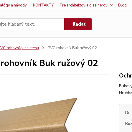
talógy a návody
KONTAKTY
Pre architektov a dizajnérov
Blog
Hľadať
VC rohovníky na stenu
PVC rohovník Buk ružový 02
rohovník Buk ružový 02
Ochr
Bukový
Hrúbka
Dos
Ro