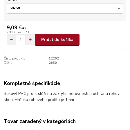
Rozmer
9,09 €
/
ks
7,39 €
bez DPH
Pridať do košíka
Číslo produktu:
12202
Dĺžka:
2650
Kompletné špecifikácie
Bukový PVC profil slúži na zakrytie nerovnosti a ochranu rohov
stien. Hrúbka rohoveho profilu je 1mm
Tovar zaradený v kategóriách