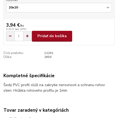
Rozmer
3,94 €
/
ks
3,20 €
bez DPH
Pridať do košíka
Číslo produktu:
12201
Dĺžka:
2650
Kompletné špecifikácie
Šedý PVC profil slúži na zakrytie nerovnosti a ochranu rohov
stien. Hrúbka rohoveho profilu je 1mm
Tovar zaradený v kategóriách