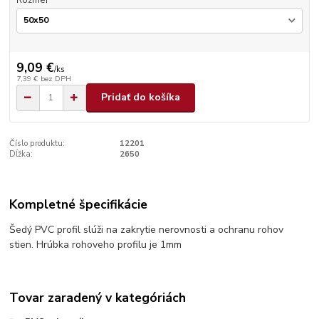
Rozmer
9,09 €
/
ks
7,39 €
bez DPH
Pridať do košíka
Číslo produktu:
12201
Dĺžka:
2650
Kompletné špecifikácie
Šedý PVC profil slúži na zakrytie nerovnosti a ochranu rohov
stien. Hrúbka rohoveho profilu je 1mm
Tovar zaradený v kategóriách