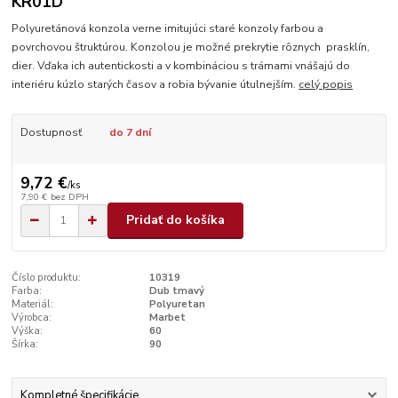
KR01D
Polyuretánová konzola verne imitujúci staré konzoly farbou a
povrchovou štruktúrou. Konzolou je možné prekrytie rôznych prasklín,
dier. Vďaka ich autentickosti a v kombináciou s trámami vnášajú do
interiéru kúzlo starých časov a robia bývanie útulnejším.
celý popis
Dostupnosť
do 7 dní
9,72 €
/
ks
7,90 €
bez DPH
Pridať do košíka
Číslo produktu:
10319
Farba:
Dub tmavý
Materiál:
Polyuretan
Výrobca:
Marbet
Výška:
60
Šírka:
90
Kompletné špecifikácie