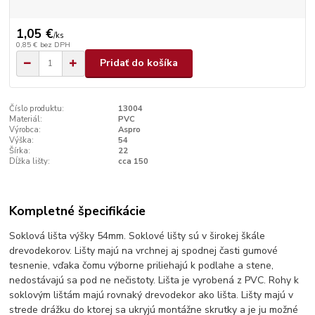
1,05 €
/
ks
0,85 €
bez DPH
Pridať do košíka
Číslo produktu:
13004
Materiál:
PVC
Výrobca:
Aspro
Výška:
54
Šírka:
22
Dĺžka lišty:
cca 150
Kompletné špecifikácie
Soklová lišta výšky 54mm. Soklové lišty sú v širokej škále
drevodekorov. Lišty majú na vrchnej aj spodnej časti gumové
tesnenie, vďaka čomu výborne priliehajú k podlahe a stene,
nedostávajú sa pod ne nečistoty. Lišta je vyrobená z PVC. Rohy k
soklovým lištám majú rovnaký drevodekor ako lišta. Lišty majú v
strede drážku do ktorej sa ukryjú montážne skrutky a je ju možné