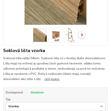
Soklová lišta vzorka
Soklová lišta výšky 54mm. Soklové lišty sú v širokej škále drevodekorov.
Lišty majú na vrchnej aj spodnej časti gumové tesnenie, vďaka čomu
výborne priliehajú k podlahe a stene, nedostávajú sa pod ne nečistoty.
Lišta je vyrobená z PVC. Rohy k soklovým lištám majú rovnaký
drevodekor ako lišta. Lišty ...
celý popis
Dostupnosť
Skladom
Typ