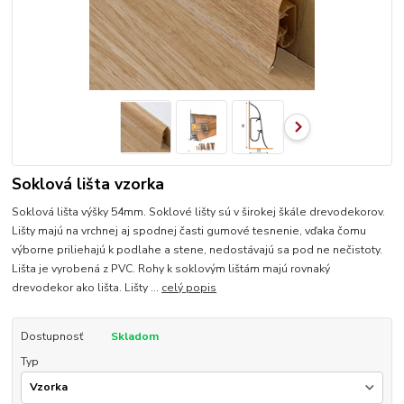
Soklová lišta vzorka
Soklová lišta výšky 54mm. Soklové lišty sú v širokej škále drevodekorov.
Lišty majú na vrchnej aj spodnej časti gumové tesnenie, vďaka čomu
výborne priliehajú k podlahe a stene, nedostávajú sa pod ne nečistoty.
Lišta je vyrobená z PVC. Rohy k soklovým lištám majú rovnaký
drevodekor ako lišta. Lišty ...
celý popis
Dostupnosť
Skladom
Typ