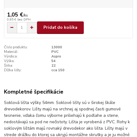
1,05 €
/
ks
0,85 €
bez DPH
Pridať do košíka
Číslo produktu:
13000
Materiál:
PVC
Výrobca:
Aspro
Výška:
54
Šírka:
22
Dĺžka lišty:
cca 150
Kompletné špecifikácie
Soklová lišta výšky 54mm. Soklové lišty sú v širokej škále
drevodekorov. Lišty majú na vrchnej aj spodnej časti gumové
tesnenie, vďaka čomu výborne priliehajú k podlahe a stene,
nedostávajú sa pod ne nečistoty. Lišta je vyrobená z PVC. Rohy k
soklovým lištám majú rovnaký drevodekor ako lišta. Lišty majú v
strede drážku do ktorej sa ukryjú montážne skrutky a je ju možné