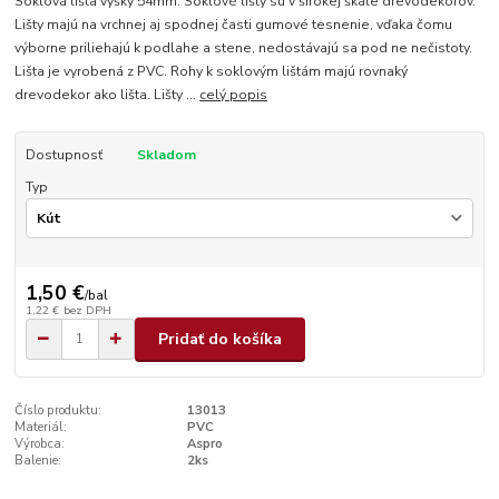
Soklová lišta výšky 54mm. Soklové lišty sú v širokej škále drevodekorov.
Lišty majú na vrchnej aj spodnej časti gumové tesnenie, vďaka čomu
výborne priliehajú k podlahe a stene, nedostávajú sa pod ne nečistoty.
Lišta je vyrobená z PVC. Rohy k soklovým lištám majú rovnaký
drevodekor ako lišta. Lišty ...
celý popis
Dostupnosť
Skladom
Typ
1,50 €
/
bal
1,22 €
bez DPH
Pridať do košíka
Číslo produktu:
13013
Materiál:
PVC
Výrobca:
Aspro
Balenie:
2ks