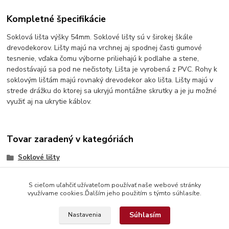
Kompletné špecifikácie
Soklová lišta výšky 54mm. Soklové lišty sú v širokej škále
drevodekorov. Lišty majú na vrchnej aj spodnej časti gumové
tesnenie, vďaka čomu výborne priliehajú k podlahe a stene,
nedostávajú sa pod ne nečistoty. Lišta je vyrobená z PVC. Rohy k
soklovým lištám majú rovnaký drevodekor ako lišta. Lišty majú v
strede drážku do ktorej sa ukryjú montážne skrutky a je ju možné
využiť aj na ukrytie káblov.
Tovar zaradený v kategóriách
Soklové lišty
S cieľom uľahčiť užívateľom používať naše webové stránky
využívame cookies.Ďalším jeho použitím s týmto súhlasíte.
Súhlasím
Nastavenia