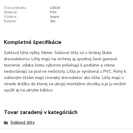
Číslo produktu:
13016
Materiál:
PVC
Výrobca:
Aspro
Balenie:
2ks
Kompletné špecifikácie
Soklová lišta výšky 54mm. Soklové lišty sú v širokej škále
drevodekorov. Lišty majú na vrchnej aj spodnej časti gumové
tesnenie, vďaka čomu výborne priliehajú k podlahe a stene,
nedostávajú sa pod ne nečistoty. Lišta je vyrobená z PVC. Rohy k
soklovým lištám majú rovnaký drevodekor ako lišta. Lišty majú v
strede drážku do ktorej sa ukryjú montážne skrutky a je ju možné
využiť aj na ukrytie káblov.
Tovar zaradený v kategóriách
Soklové lišty