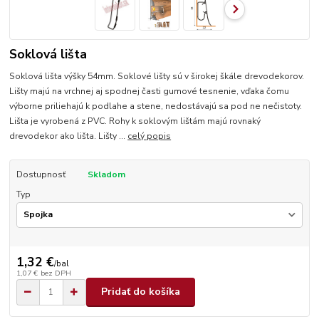
Soklová lišta
Soklová lišta výšky 54mm. Soklové lišty sú v širokej škále drevodekorov.
Lišty majú na vrchnej aj spodnej časti gumové tesnenie, vďaka čomu
výborne priliehajú k podlahe a stene, nedostávajú sa pod ne nečistoty.
Lišta je vyrobená z PVC. Rohy k soklovým lištám majú rovnaký
drevodekor ako lišta. Lišty ...
celý popis
Dostupnosť
Skladom
Typ
1,32 €
/
bal
1,07 €
bez DPH
Pridať do košíka