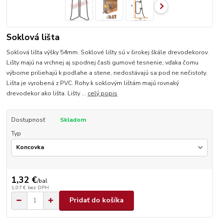
Soklová lišta
Soklová lišta výšky 54mm. Soklové lišty sú v širokej škále drevodekorov.
Lišty majú na vrchnej aj spodnej časti gumové tesnenie, vďaka čomu
výborne priliehajú k podlahe a stene, nedostávajú sa pod ne nečistoty.
Lišta je vyrobená z PVC. Rohy k soklovým lištám majú rovnaký
drevodekor ako lišta. Lišty ...
celý popis
Dostupnosť
Skladom
Typ
1,32 €
/
bal
1,07 €
bez DPH
Pridať do košíka