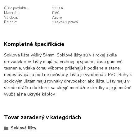
Číslo produktu:
13016
Materiál:
PVC
Výrobca:
Aspro
Balenie:
1 ľavá+1 pravá
Kompletné špecifikácie
Soklová lišta výšky 54mm. Soklové lišty sú v širokej škále
drevodekorov. Lišty majú na vrchnej aj spodnej časti gumové
tesnenie, vďaka čomu výborne priliehajú k podlahe a stene,
nedostávajú sa pod ne nečistoty. Lišta je vyrobená z PVC. Rohy k
soklovým lištám majú rovnaký drevodekor ako lišta. Lišty majú v
strede drážku do ktorej sa ukryjú montážne skrutky a je ju možné
využiť aj na ukrytie káblov.
Tovar zaradený v kategóriách
Soklové lišty