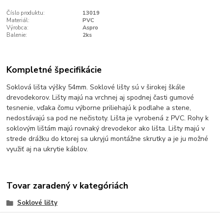
Číslo produktu:
13019
Materiál:
PVC
Výrobca:
Aspro
Balenie:
2ks
Kompletné špecifikácie
Soklová lišta výšky 54mm. Soklové lišty sú v širokej škále
drevodekorov. Lišty majú na vrchnej aj spodnej časti gumové
tesnenie, vďaka čomu výborne priliehajú k podlahe a stene,
nedostávajú sa pod ne nečistoty. Lišta je vyrobená z PVC. Rohy k
soklovým lištám majú rovnaký drevodekor ako lišta. Lišty majú v
strede drážku do ktorej sa ukryjú montážne skrutky a je ju možné
využiť aj na ukrytie káblov.
Tovar zaradený v kategóriách
Soklové lišty