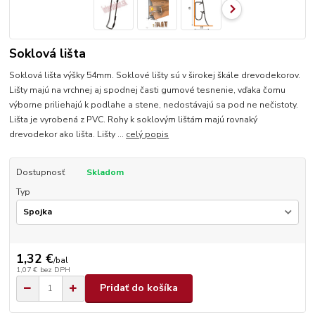
Soklová lišta
Soklová lišta výšky 54mm. Soklové lišty sú v širokej škále drevodekorov.
Lišty majú na vrchnej aj spodnej časti gumové tesnenie, vďaka čomu
výborne priliehajú k podlahe a stene, nedostávajú sa pod ne nečistoty.
Lišta je vyrobená z PVC. Rohy k soklovým lištám majú rovnaký
drevodekor ako lišta. Lišty ...
celý popis
Dostupnosť
Skladom
Typ
1,32 €
/
bal
1,07 €
bez DPH
Pridať do košíka