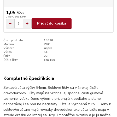
1,05 €
/
ks
0,85 €
bez DPH
Pridať do košíka
Číslo produktu:
13020
Materiál:
PVC
Výrobca:
Aspro
Výška:
54
Šírka:
22
Dĺžka lišty:
cca 150
Kompletné špecifikácie
Soklová lišta výšky 54mm. Soklové lišty sú v širokej škále
drevodekorov. Lišty majú na vrchnej aj spodnej časti gumové
tesnenie, vďaka čomu výborne priliehajú k podlahe a stene,
nedostávajú sa pod ne nečistoty. Lišta je vyrobená z PVC. Rohy k
soklovým lištám majú rovnaký drevodekor ako lišta. Lišty majú v
strede drážku do ktorej sa ukryjú montážne skrutky a je ju možné