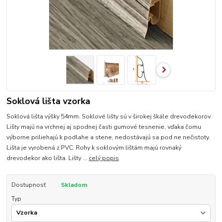
Soklová lišta vzorka
Soklová lišta výšky 54mm. Soklové lišty sú v širokej škále drevodekorov.
Lišty majú na vrchnej aj spodnej časti gumové tesnenie, vďaka čomu
výborne priliehajú k podlahe a stene, nedostávajú sa pod ne nečistoty.
Lišta je vyrobená z PVC. Rohy k soklovým lištám majú rovnaký
drevodekor ako lišta. Lišty ...
celý popis
Dostupnosť
Skladom
Typ