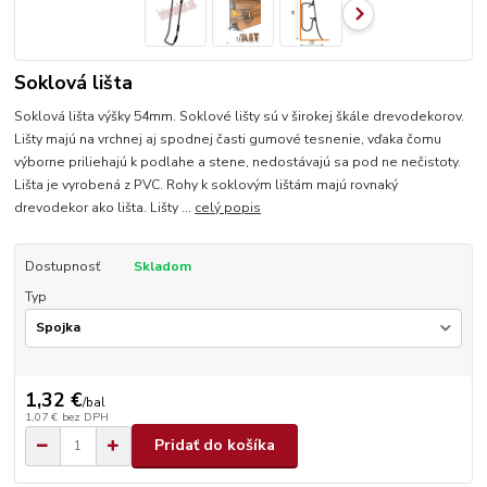
Soklová lišta
Soklová lišta výšky 54mm. Soklové lišty sú v širokej škále drevodekorov.
Lišty majú na vrchnej aj spodnej časti gumové tesnenie, vďaka čomu
výborne priliehajú k podlahe a stene, nedostávajú sa pod ne nečistoty.
Lišta je vyrobená z PVC. Rohy k soklovým lištám majú rovnaký
drevodekor ako lišta. Lišty ...
celý popis
Dostupnosť
Skladom
Typ
1,32 €
/
bal
1,07 €
bez DPH
Pridať do košíka