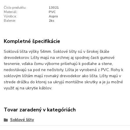
Číslo produktu:
13021
Materiál:
PVC
Výrobca:
Aspro
Balenie:
2ks
Kompletné špecifikácie
Soklová lišta výšky 54mm. Soklové lišty sú v širokej škále
drevodekorov. Lišty majú na vrchnej aj spodnej časti gumové
tesnenie, vďaka čomu výborne priliehajú k podlahe a stene,
nedostávajú sa pod ne nečistoty. Lišta je vyrobená z PVC. Rohy k
soklovým lištám majú rovnaký drevodekor ako lišta. Lišty majú v
strede drážku do ktorej sa ukryjú montážne skrutky a je ju možné
využiť aj na ukrytie káblov.
Tovar zaradený v kategóriách
Soklové lišty