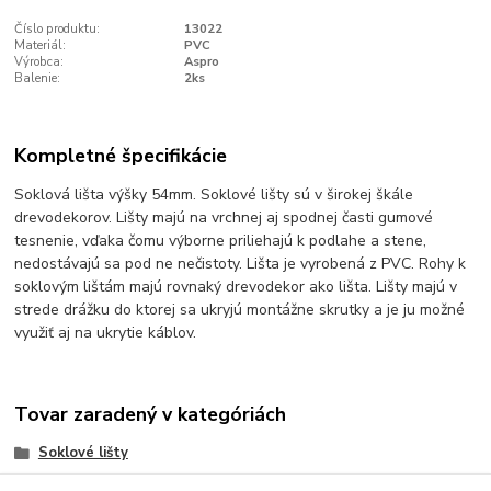
Číslo produktu:
13022
Materiál:
PVC
Výrobca:
Aspro
Balenie:
2ks
Kompletné špecifikácie
Soklová lišta výšky 54mm. Soklové lišty sú v širokej škále
drevodekorov. Lišty majú na vrchnej aj spodnej časti gumové
tesnenie, vďaka čomu výborne priliehajú k podlahe a stene,
nedostávajú sa pod ne nečistoty. Lišta je vyrobená z PVC. Rohy k
soklovým lištám majú rovnaký drevodekor ako lišta. Lišty majú v
strede drážku do ktorej sa ukryjú montážne skrutky a je ju možné
využiť aj na ukrytie káblov.
Tovar zaradený v kategóriách
Soklové lišty