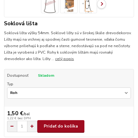
Soklová lišta
Soklová lišta výšky 54mm. Soklové lišty sú v širokej škále drevodekorov.
Lišty majú na vrchnej aj spodnej časti gumové tesnenie, vďaka čomu
výborne priliehajú k podlahe a stene, nedostávajú sa pod ne nečistoty.
Lišta je vyrobená z PVC. Rohy k soklovým lištám majú rovnaký
drevodekor ako lišta. Lišty ...
celý popis
Dostupnosť
Skladom
Typ
1,50 €
/
bal
1,22 €
bez DPH
Pridať do košíka