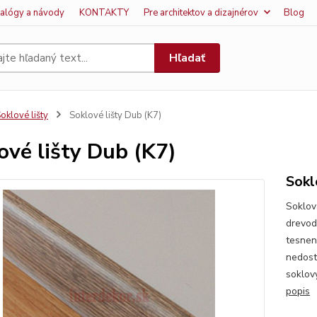
talógy a návody
KONTAKTY
Pre architektov a dizajnérov
Blog
Hľadať
oklové lišty
Soklové lišty Dub (K7)
ové lišty Dub (K7)
Sokl
Soklová
drevod
tesnen
nedost
soklový
popis