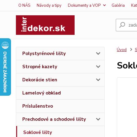
O NÁS
Návody a tipy
Dokumenty a VOP
Galéria
Ka
Úvod
S
Polystyrénové lišty
Sokl
Stropné kazety
Dekorácie stien
Lamelový obklad
Príslušenstvo
Prechodové a schodové lišty
Soklové lišty