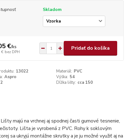
tupnosť
Skladom
p
05 €
/
ks
Pridať do košíka
 €
bez DPH
roduktu:
13022
Materiál:
PVC
a:
Aspro
Výška:
54
22
Dĺžka lišty:
cca 150
Lišty majú na vrchnej aj spodnej časti gumové tesnenie,
nečistoty. Lišta je vyrobená z PVC. Rohy k soklovým
orej sa ukryjú montážne skrutky a je ju možné využiť aj na