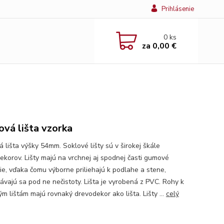
Prihlásenie
0
ks
za
0,00 €
ová lišta vzorka
 lišta výšky 54mm. Soklové lišty sú v širokej škále
ekorov. Lišty majú na vrchnej aj spodnej časti gumové
ie, vďaka čomu výborne priliehajú k podlahe a stene,
ávajú sa pod ne nečistoty. Lišta je vyrobená z PVC. Rohy k
m lištám majú rovnaký drevodekor ako lišta. Lišty ...
celý