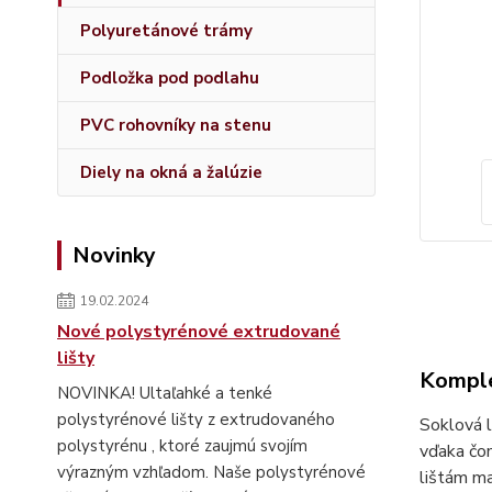
Polyuretánové trámy
Podložka pod podlahu
PVC rohovníky na stenu
Diely na okná a žalúzie
Novinky
19.02.2024
Nové polystyrénové extrudované
lišty
Komple
NOVINKA! Ultaľahké a tenké
polystyrénové lišty z extrudovaného
Soklová l
polystyrénu , ktoré zaujmú svojím
vďaka čom
výrazným vzhľadom. Naše polystyrénové
lištám ma