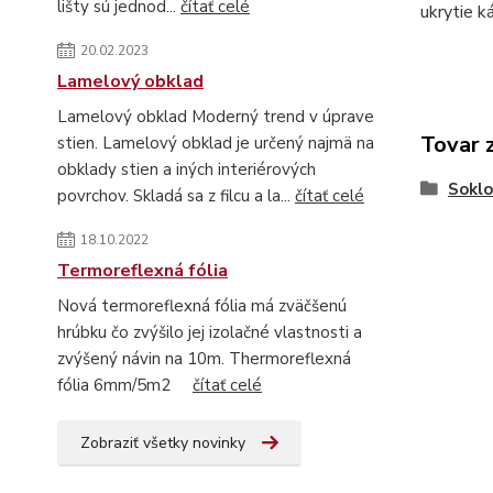
lišty sú jednod...
čítať celé
ukrytie k
20.02.2023
Lamelový obklad
Lamelový obklad Moderný trend v úprave
Tovar 
stien. Lamelový obklad je určený najmä na
obklady stien a iných interiérových
Soklo
povrchov. Skladá sa z filcu a la...
čítať celé
18.10.2022
Termoreflexná fólia
Nová termoreflexná fólia má zväčšenú
hrúbku čo zvýšilo jej izolačné vlastnosti a
zvýšený návin na 10m. Thermoreflexná
fólia 6mm/5m2
čítať celé
Zobraziť všetky novinky