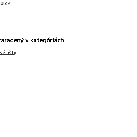
áblov.
zaradený v kategóriách
vé lišty