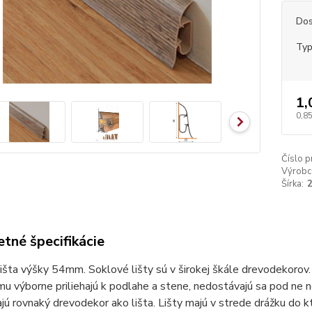
Dos
Ty
1,
0,85
Číslo p
Výrobc
Šírka:
tné špecifikácie
išta výšky 54mm. Soklové lišty sú v širokej škále drevodekorov. 
u výborne priliehajú k podlahe a stene, nedostávajú sa pod ne 
jú rovnaký drevodekor ako lišta. Lišty majú v strede drážku do kt