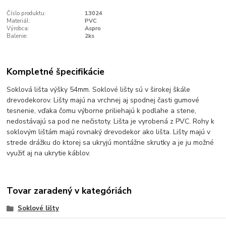
Číslo produktu:
13024
Materiál:
PVC
Výrobca:
Aspro
Balenie:
2ks
Kompletné špecifikácie
Soklová lišta výšky 54mm. Soklové lišty sú v širokej škále
drevodekorov. Lišty majú na vrchnej aj spodnej časti gumové
tesnenie, vďaka čomu výborne priliehajú k podlahe a stene,
nedostávajú sa pod ne nečistoty. Lišta je vyrobená z PVC. Rohy k
soklovým lištám majú rovnaký drevodekor ako lišta. Lišty majú v
strede drážku do ktorej sa ukryjú montážne skrutky a je ju možné
využiť aj na ukrytie káblov.
Tovar zaradený v kategóriách
Soklové lišty