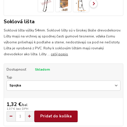
Soklová lišta
Soklová lišta výšky 54mm. Soklové lišty sú v širokej škále drevodekorov.
Lišty majú na vrchnej aj spodnej časti gumové tesnenie, vďaka čomu
výborne priliehajú k podlahe a stene, nedostávajú sa pod ne nečistoty.
Lišta je vyrobená z PVC. Rohy k soklovým lištám majú rovnaký
drevodekor ako lišta. Lišty ...
celý popis
Dostupnosť
Skladom
Typ
1,32 €
/
bal
1,07 €
bez DPH
Pridať do košíka