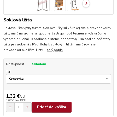
Soklová lišta
Soklová lišta výšky 54mm. Soklové lišty sú v širokej škále drevodekorov.
Lišty majú na vrchnej aj spodnej časti gumové tesnenie, vďaka čomu
výborne priliehajú k podlahe a stene, nedostávajú sa pod ne nečistoty.
Lišta je vyrobená z PVC. Rohy k soklovým lištám majú rovnaký
drevodekor ako lišta. Lišty ...
celý popis
Dostupnosť
Skladom
Typ
1,32 €
/
bal
1,07 €
bez DPH
Pridať do košíka