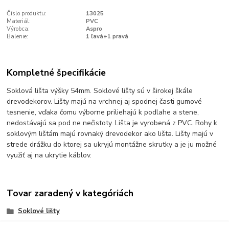
Číslo produktu:
13025
Materiál:
PVC
Výrobca:
Aspro
Balenie:
1 ľavá+1 pravá
Kompletné špecifikácie
Soklová lišta výšky 54mm. Soklové lišty sú v širokej škále
drevodekorov. Lišty majú na vrchnej aj spodnej časti gumové
tesnenie, vďaka čomu výborne priliehajú k podlahe a stene,
nedostávajú sa pod ne nečistoty. Lišta je vyrobená z PVC. Rohy k
soklovým lištám majú rovnaký drevodekor ako lišta. Lišty majú v
strede drážku do ktorej sa ukryjú montážne skrutky a je ju možné
využiť aj na ukrytie káblov.
Tovar zaradený v kategóriách
Soklové lišty