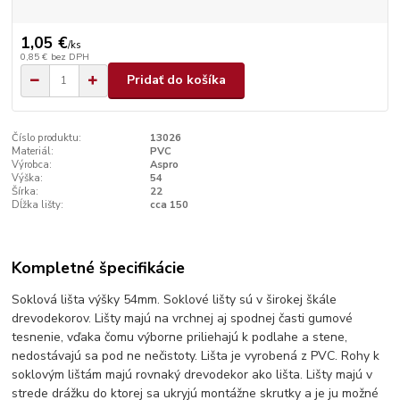
1,05 €
/
ks
0,85 €
bez DPH
Pridať do košíka
Číslo produktu:
13026
Materiál:
PVC
Výrobca:
Aspro
Výška:
54
Šírka:
22
Dĺžka lišty:
cca 150
Kompletné špecifikácie
Soklová lišta výšky 54mm. Soklové lišty sú v širokej škále
drevodekorov. Lišty majú na vrchnej aj spodnej časti gumové
tesnenie, vďaka čomu výborne priliehajú k podlahe a stene,
nedostávajú sa pod ne nečistoty. Lišta je vyrobená z PVC. Rohy k
soklovým lištám majú rovnaký drevodekor ako lišta. Lišty majú v
strede drážku do ktorej sa ukryjú montážne skrutky a je ju možné