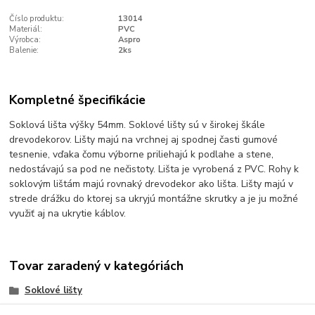
Číslo produktu:
13014
Materiál:
PVC
Výrobca:
Aspro
Balenie:
2ks
Kompletné špecifikácie
Soklová lišta výšky 54mm. Soklové lišty sú v širokej škále
drevodekorov. Lišty majú na vrchnej aj spodnej časti gumové
tesnenie, vďaka čomu výborne priliehajú k podlahe a stene,
nedostávajú sa pod ne nečistoty. Lišta je vyrobená z PVC. Rohy k
soklovým lištám majú rovnaký drevodekor ako lišta. Lišty majú v
strede drážku do ktorej sa ukryjú montážne skrutky a je ju možné
využiť aj na ukrytie káblov.
Tovar zaradený v kategóriách
Soklové lišty