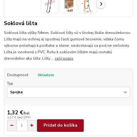
Soklová lišta
Soklová lišta výšky 54mm. Soklové lišty sú v širokej škále drevodekorov.
Lišty majú na vrchnej aj spodnej časti gumové tesnenie, vďaka čomu
výborne priliehajú k podlahe a stene, nedostávajú sa pod ne nečistoty.
Lišta je vyrobená z PVC. Rohy k soklovým lištám majú rovnaký
drevodekor ako lišta. Lišty ...
celý popis
Dostupnosť
Skladom
Typ
1,32 €
/
bal
1,07 €
bez DPH
Pridať do košíka