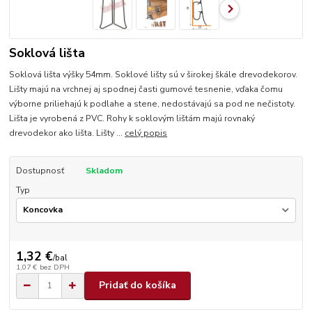
Soklová lišta
Soklová lišta výšky 54mm. Soklové lišty sú v širokej škále drevodekorov.
Lišty majú na vrchnej aj spodnej časti gumové tesnenie, vďaka čomu
výborne priliehajú k podlahe a stene, nedostávajú sa pod ne nečistoty.
Lišta je vyrobená z PVC. Rohy k soklovým lištám majú rovnaký
drevodekor ako lišta. Lišty ...
celý popis
Dostupnosť
Skladom
Typ
1,32 €
/
bal
1,07 €
bez DPH
Pridať do košíka