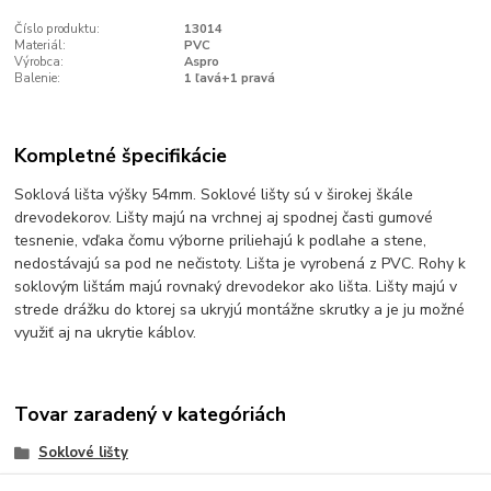
Číslo produktu:
13014
Materiál:
PVC
Výrobca:
Aspro
Balenie:
1 ľavá+1 pravá
Kompletné špecifikácie
Soklová lišta výšky 54mm. Soklové lišty sú v širokej škále
drevodekorov. Lišty majú na vrchnej aj spodnej časti gumové
tesnenie, vďaka čomu výborne priliehajú k podlahe a stene,
nedostávajú sa pod ne nečistoty. Lišta je vyrobená z PVC. Rohy k
soklovým lištám majú rovnaký drevodekor ako lišta. Lišty majú v
strede drážku do ktorej sa ukryjú montážne skrutky a je ju možné
využiť aj na ukrytie káblov.
Tovar zaradený v kategóriách
Soklové lišty