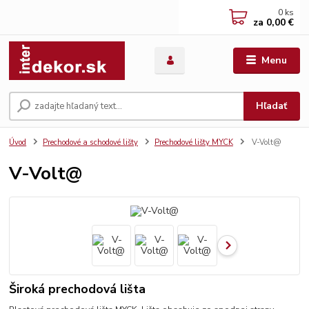
0
ks
za
0,00 €
Menu
Hľadať
Úvod
Prechodové a schodové lišty
Prechodové lišty MYCK
V-Volt@
V-Volt@
Široká prechodová lišta